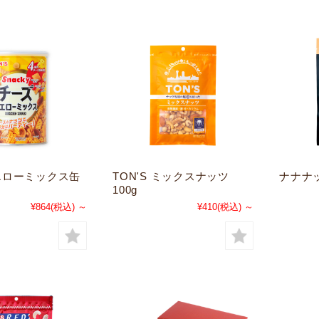
エローミックス缶
TON'S ミックスナッツ
ナナナッ
100g
¥864
(税込)
～
¥410
(税込)
～