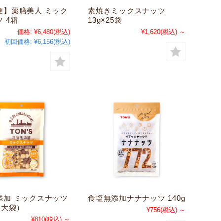
便】薬膳美人 ミック
素焼きミックスナッツ
 4箱
13g×25袋
価格:
¥6,480
(税込)
¥1,620
(税込)
～
初回価格:
¥6,156(税込)
添加 ミックスナッツ
食塩無添加ナナナッツ 140g
（大袋）
¥756
(税込)
～
¥810
(税込)
～