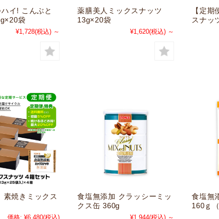
ハイ! こんぶと
薬膳美人ミックスナッツ
【定期
g×20袋
13g×20袋
スナッツ
¥1,728
(税込)
～
¥1,620
(税込)
～
 素焼きミックス
食塩無添加 クラッシーミッ
食塩無
箱
クス缶 360g
160ｇ
価格:
¥6,480
(税込)
¥1,944
(税込)
～