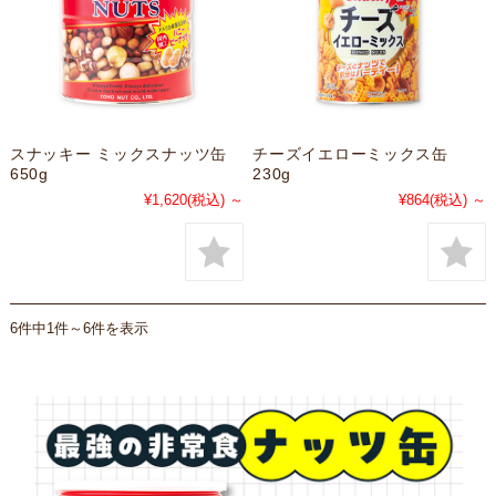
スナッキー ミックスナッツ缶
チーズイエローミックス缶
650g
230g
¥1,620
(税込)
～
¥864
(税込)
～
6件中1件～6件を表示