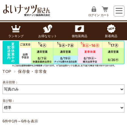
ログイン
カート
ランキング
お得なセット
個包装商品
新着商品
TOP
保存食・非常食
表示切替：
並び順：
6件中1件～6件を表示