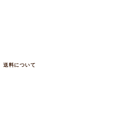
送料について
・関西 … 750円
・本州各県（東北を除く）/ 四国 / 九州 … 780円
・東北 … 980円
・北海道 … 1,500円
・沖縄 … 1,900円
※一部の離島への発送は実費を頂く場合がございますのでお問合
わせ下さい。