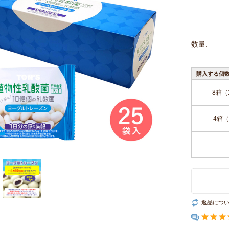
数量:
購入する個
8箱（
4箱（
返品につ