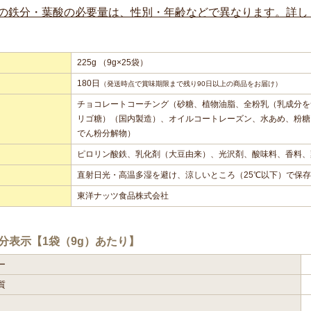
の鉄分・葉酸の必要量は、性別・年齢などで異なります。詳しくは弊
225g （9g×25袋）
180日
（発送時点で賞味期限まで残り90日以上の商品をお届け）
チョコレートコーチング（砂糖、植物油脂、全粉乳（乳成分を
リゴ糖）（国内製造）、オイルコートレーズン、水あめ、粉糖
でん粉分解物）
ピロリン酸鉄、乳化剤（大豆由来）、光沢剤、酸味料、香料、
直射日光・高温多湿を避け、涼しいところ（25℃以下）で保
東洋ナッツ食品株式会社
分表示【1袋（9g）あたり】
ー
質