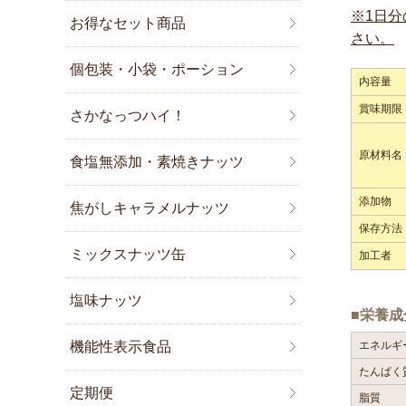
※1日分
お得なセット商品
さい。
個包装・小袋・ポーション
内容量
賞味期限
さかなっつハイ！
原材料名
食塩無添加・素焼きナッツ
添加物
焦がしキャラメルナッツ
保存方法
ミックスナッツ缶
加工者
塩味ナッツ
■栄養成
エネルギ
機能性表示食品
たんぱく
定期便
脂質