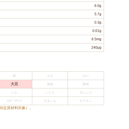
6.0g
5.7g
0.3g
0.01g
6.5mg
240μg
卵
えび
かに
大豆
鶏肉
豚肉
いか
いくら
オレンジ
ﾏｶﾀﾞﾐｱﾅｯﾂ
やまいも
ゼラチン
特定原材料対象）。