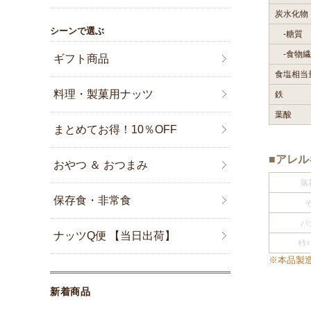
炭水化物
シーンで選ぶ
-糖質
-食物繊
ギフト商品
食塩相当
料理・製菓用ナッツ
鉄
葉酸
まとめてお得！10％OFF
■アレ
おやつ ＆ おつまみ
落
保存食・非常食
バ
ナッツQ便 【当日出荷】
ｷｳｨ
※本品製
新着商品