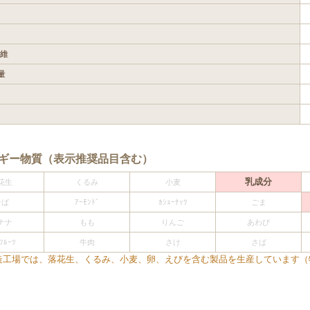
維
量
ルギー物質（表示推奨品目含む）
乳成分
花生
くるみ
小麦
そば
ｱｰﾓﾝﾄﾞ
ｶｼｭｰﾅｯﾂ
ごま
ナナ
もも
りんご
あわび
ﾌﾙｰﾂ
牛肉
さけ
さば
造工場では、落花生、くるみ、小麦、卵、えびを含む製品を生産しています（