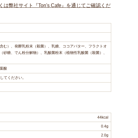
社サイト『Ton's Cafe』を通じてご確認くだ
含む）、発酵乳粉末（殺菌）、乳糖、ココアバター、フラクトオ
（砂糖、でん粉分解物）、乳酸菌粉末（植物性乳酸菌（殺菌）、
葉酸
存してください。
44kcal
0.4g
2.0g