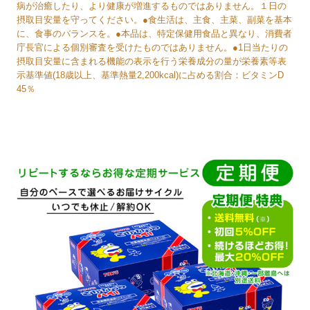
病が治癒したり、より健康が増進するものではありません。１日の
摂取目安量を守ってください。●食生活は、主食、主菜、副菜を基本
に、食事のバランスを。●本品は、特定保健用食品と異なり、消費者
庁長官による個別審査を受けたものではありません。●1日当たりの
摂取目安量に含まれる機能の表示を行う栄養成分の量が栄養素等表
示基準値(18歳以上、基準熱量2,200kcal)に占める割合：ビタミンD
45％