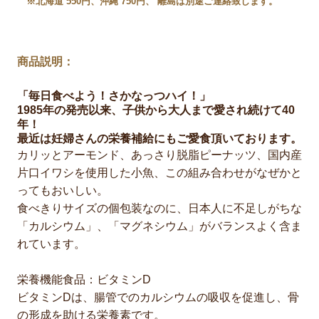
※北海道 550円、沖縄 750円、 離島は別途ご連絡致します。
商品説明：
「毎日食べよう！さかなっつハイ！」
1985年の発売以来、子供から大人まで愛され続けて40
年！
最近は妊婦さんの栄養補給にもご愛食頂いております。
カリッとアーモンド、あっさり脱脂ピーナッツ、国内産
片口イワシを使用した小魚、この組み合わせがなぜかと
ってもおいしい。
食べきりサイズの個包装なのに、日本人に不足しがちな
「カルシウム」、「マグネシウム」がバランスよく含ま
れています。
栄養機能食品：ビタミンD
ビタミンDは、腸管でのカルシウムの吸収を促進し、骨
の形成を助ける栄養素です。