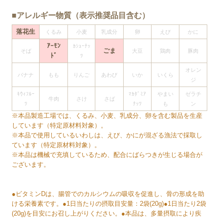
■アレルギー物質（表示推奨品目含む）
落花生
くるみ
小麦
乳成分
卵
えび
かに
ｱｰﾓﾝ
ｶｼｭｰﾅｯ
ごま
そば
大豆
鶏肉
豚肉
ﾄﾞ
ﾂ
オレン
バナナ
もも
りんご
あわび
いか
いくら
ジ
ｷｳｨﾌﾙｰ
ﾏｶﾀﾞﾐｱ
やまい
ゼラチ
牛肉
さけ
さば
ﾂ
ﾅｯﾂ
も
ン
※本品製造工場では、くるみ、小麦、乳成分、卵を含む製品を生産
しています（特定原材料対象）。
※本品で使用しているいわしは、えび、かにが混ざる漁法で採取し
ています（特定原材料対象）。
※本品は機械で充填しているため、配合にばらつきが生じる場合が
ございます。
●ビタミンDは、腸管でのカルシウムの吸収を促進し、骨の形成を助
ける栄養素です。●1日当たりの摂取目安量：2袋(20g)●1日当たり2袋
(20g)を目安にお召し上がりください。●本品は、多量摂取により疾