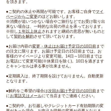
を頂きます。
●ご契約の休止や再開が可能です。お客様ご自身で
マイ
ページからご変更
のほどお願いします。
※消費が追いつかない場合やご旅行などでお受け取り出
来ない場合は、一時的な出荷の停止を承っております。
※但し
１年以上休止
されますと継続の意思が無いものと
して
契約を解約
させて頂いております。
●お届け内容の
変更・休止はお届け予定日の10日前
まで
の注文に限ります。お届け予定日の15日前までは、お
客様のマイページより変更可能。14日～10日前までは
お電話にて変更可能(※休業日を除く)。10日を過ぎます
とキャンセルは承る事が出来ません。
●定期購入は、終了期限を設けておりません。自動更新
となります。
●解約をご希望の場合は
次回お届け予定日の10日前
まで
に
お電話又はメール
にて当店までご連絡ください。
●ご契約中、お引越しやクレジットカード有効期限の変
更があった場合、お申込み情報の変更が必要となりま