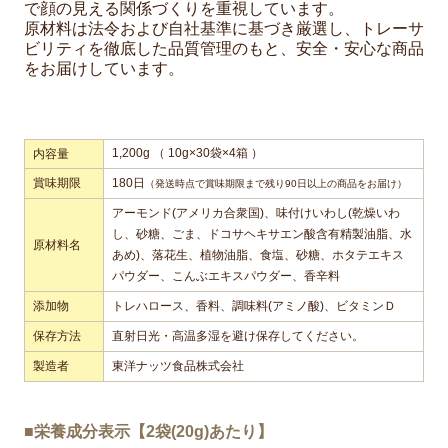
で顔の見える関係づくりを重視しています。
原材料は法令および自社基準に基づき厳選し、トレーサ
ビリティを徹底した品質管理のもと、安全・安心な商品
をお届けしています。
1,200g （ 10g×30袋×4箱 ）
内容量
賞味期限
180日
（発送時点で賞味期限まで残り90日以上の商品をお届け）
アーモンド(アメリカ合衆国)、味付けいわし(乾燥いわ
し、砂糖、ごま、ドコサヘキサエン酸含有精製油脂、水
原材料名
あめ)、落花生、植物油脂、食塩、砂糖、ホタテエキス
パウダー、こんぶエキスパウダー、香辛料
添加物
トレハロース、香料、調味料(アミノ酸)、ビタミンＤ
保存方法
直射日光・高温多湿を避け保存してください。
製造者
東洋ナッツ食品株式会社
■栄養成分表示【2袋(20g)あたり】