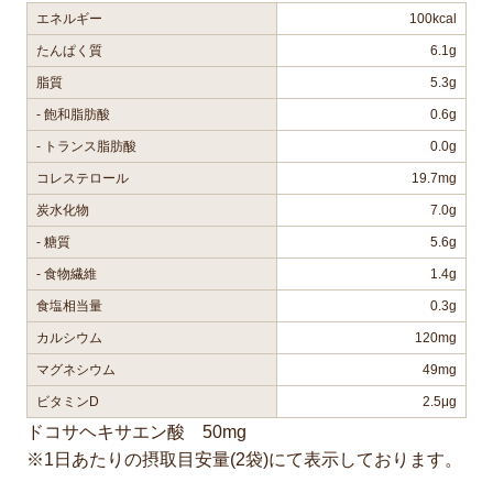
エネルギー
100kcal
たんぱく質
6.1g
脂質
5.3g
- 飽和脂肪酸
0.6g
- トランス脂肪酸
0.0g
コレステロール
19.7mg
炭水化物
7.0g
- 糖質
5.6g
- 食物繊維
1.4g
食塩相当量
0.3g
カルシウム
120mg
マグネシウム
49mg
ビタミンD
2.5μg
ドコサヘキサエン酸 50mg
※1日あたりの摂取目安量(2袋)にて表示しております。