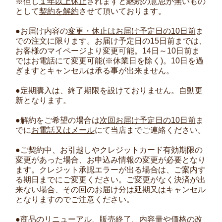
※但し
１年以上休止
されますと継続の意思が無いもの
として
契約を解約
させて頂いております。
●お届け内容の
変更・休止はお届け予定日の10日前
ま
での注文に限ります。お届け予定日の15日前までは、
お客様のマイページより変更可能。14日～10日前ま
ではお電話にて変更可能(※休業日を除く)。10日を過
ぎますとキャンセルは承る事が出来ません。
●定期購入は、終了期限を設けておりません。自動更
新となります。
●解約をご希望の場合は
次回お届け予定日の10日前
ま
でに
お電話又はメール
にて当店までご連絡ください。
●ご契約中、お引越しやクレジットカード有効期限の
変更があった場合、お申込み情報の変更が必要となり
ます。クレジット承認エラーが出る場合は、ご案内す
る期日までにご変更ください。ご変更がなく決済が出
来ない場合、その回のお届け分は延期又はキャンセル
となりますのでご注意ください。
●商品のリニューアル、販売終了、内容量や価格の改