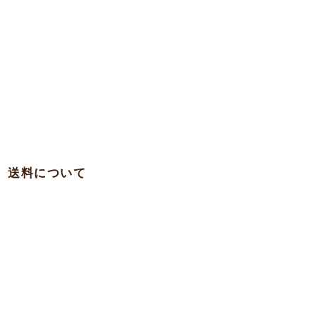
送料について
・関西 … 750円
・本州各県（東北を除く）/ 四国 / 九州 … 780円
・東北 … 980円
・北海道 … 1,500円
・沖縄 … 1,900円
※一部の離島への発送は実費を頂く場合がございますのでお問合