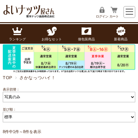
ログイン
カート
ランキング
お得なセット
個包装商品
新着商品
TOP
さかなっつハイ！
表示切替：
並び順：
8件中1件～8件を表示