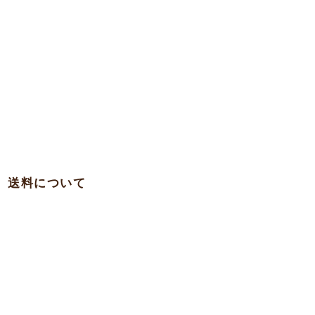
送料について
・関西 … 750円
・本州各県（東北を除く）/ 四国 / 九州 … 780円
・東北 … 980円
・北海道 … 1,500円
・沖縄 … 1,900円
※一部の離島への発送は実費を頂く場合がございますのでお問合