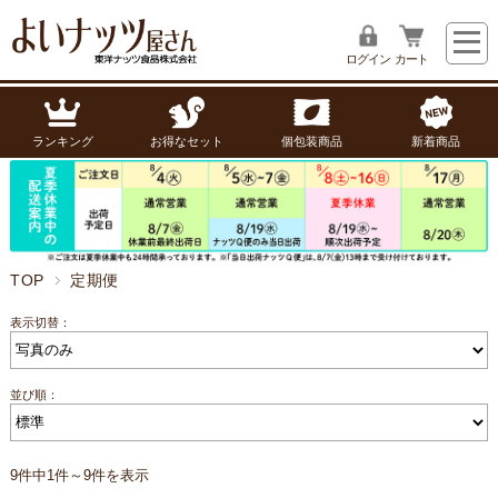
ログイン
カート
ランキング
お得なセット
個包装商品
新着商品
TOP
定期便
表示切替：
並び順：
9件中1件～9件を表示