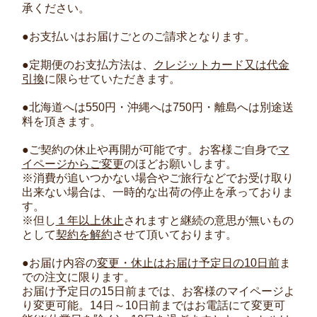
承ください。
●お支払いはお届けごとのご請求となります。
●定期便のお支払方法は、
クレジットカード又は代金
引換
に限らせていただきます。
●北海道へは550円・沖縄へは750円・離島へは別途送
料を頂きます。
●ご契約の休止や再開が可能です。お客様ご自身で
マ
イページからご変更
のほどお願いします。
※消費が追いつかない場合やご旅行などでお受け取り
出来ない場合は、一時的な出荷の停止を承っておりま
す。
※但し
１年以上休止
されますと継続の意思が無いもの
として
契約を解約
させて頂いております。
●お届け内容の
変更・休止はお届け予定日の10日前
ま
での注文に限ります。
お届け予定日の15日前までは、お客様のマイページよ
り変更可能。14日～10日前まではお電話にて変更可