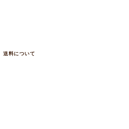
送料について
・関西 … 750円
・本州各県（東北を除く）/ 四国 / 九州 … 780円
・東北 … 980円
・北海道 … 1,500円
・沖縄 … 1,900円
※一部の離島への発送は実費を頂く場合がございますのでお問合
わせ下さい。