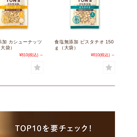
添加 カシューナッツ
食塩無添加 ピスタチオ 150
（大袋）
ｇ（大袋）
¥810
(税込)
～
¥810
(税込)
～