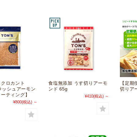
ドクロカント
食塩無添加 うす切りアーモ
【定期
クラッシュアーモン
ンド 65g
切りアー
コーティング】
¥410
(税込)
～
¥800
(税込)
～