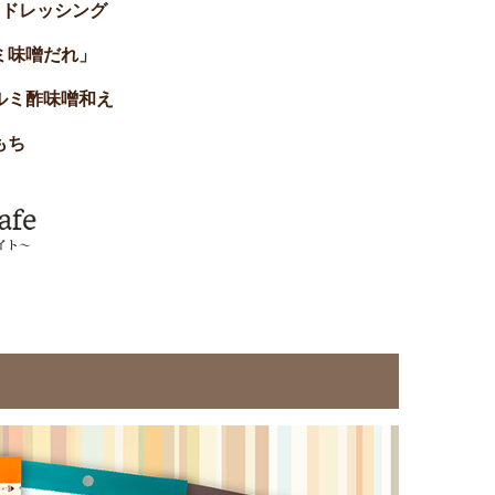
ミドレッシング
ミ味噌だれ」
ルミ酢味噌和え
もち