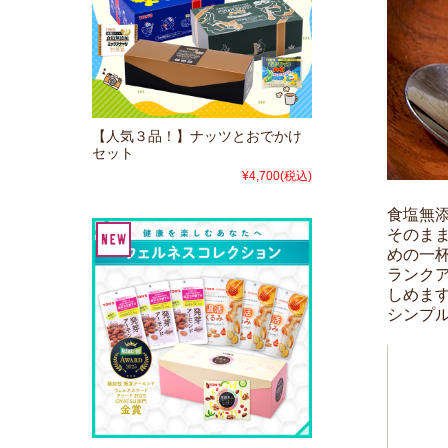
【人気３品！】ナッツとおでかけ
セット
¥4,700
(税込)
食塩無
そのま
めの一
ランク
しめま
シンプ