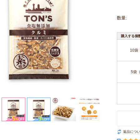
数量:
購入する個
10袋
5袋
返品につ