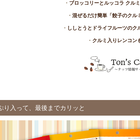
・
ブロッコリーとルッコラ クル
・
混ぜるだけ簡単「餃子のクル
・
ししとうとドライフルーツのク
・
クルミ入りレンコン
ぷり入って、最後までカリッと