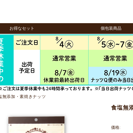
お得なセット
個包装商品
塩無添加・素焼きナッツ
食塩無添
価格: