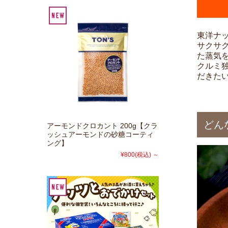
東洋ナ
サクサ
た蒸気
クルミ
だきた
どん
アーモンドクロカント 200g【クラ
ッシュアーモンドの砂糖コーティ
ング】
¥800
(税込)
～