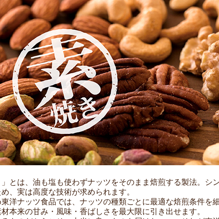
き」とは、油も塩も使わずナッツをそのまま焙煎する製法。シ
ため、実は高度な技術が求められます。
め東洋ナッツ食品では、ナッツの種類ごとに最適な焙煎条件を
素材本来の甘み・風味・香ばしさを最大限に引き出せます。