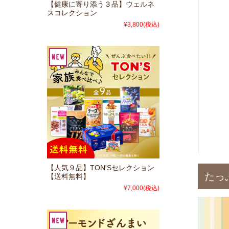
【健康に寄り添う３品】ウェルネ
スコレクション
¥3,800
(税込)
【人気９品】TON'Sセレクション
たっ
【送料無料】
¥7,000
(税込)