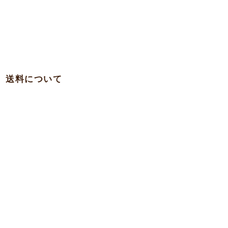
送料について
・関西 … 750円
・本州各県（東北を除く）/ 四国 / 九州 … 780円
・東北 … 980円
・北海道 … 1,500円
・沖縄 … 1,900円
※一部の離島への発送は実費を頂く場合がございますのでお問合
わせ下さい。
7,000
●商品代
円以上で