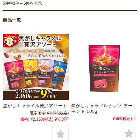
5件中1件～5件を表示
商品一覧
焦がしキャラメル贅沢アソート
焦がしキャラメルナッツ アー
モンド 105g
通常価格:
¥2,376
(税込)
¥594
(税込)
～
価格:
¥2,160
(税込)
9%OFF