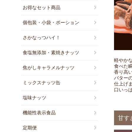
お得なセット商品
個包装・小袋・ポーション
さかなっつハイ！
食塩無添加・素焼きナッツ
軽やか
食べた
焦がしキャラメルナッツ
香り高
バター
ミックスナッツ缶
仕上げ
口いっ
塩味ナッツ
機能性表示食品
甘す
定期便