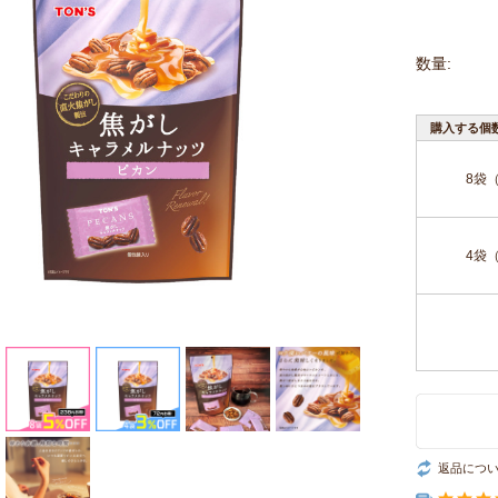
数量:
購入する個
8袋
4袋
返品につ