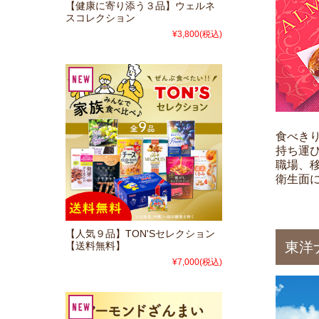
【健康に寄り添う３品】ウェルネ
スコレクション
¥3,800
(税込)
食べき
持ち運
職場、
衛生面
【人気９品】TON'Sセレクション
東洋
【送料無料】
¥7,000
(税込)