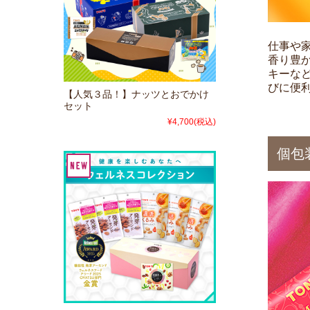
仕事や
香り豊
キーな
びに便
【人気３品！】ナッツとおでかけ
セット
¥4,700
(税込)
個包