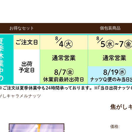
お得なセット
個包装商品
がしキャラメルナッツ
焦がしキ
価格: