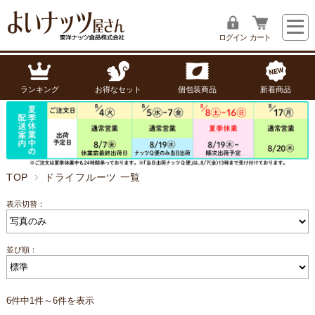
ログイン
カート
ランキング
お得なセット
個包装商品
新着商品
TOP
ドライフルーツ 一覧
表示切替：
並び順：
6件中1件～6件を表示