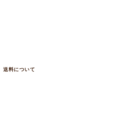
送料について
・関西 … 750円
・本州各県（東北を除く）/ 四国 / 九州 … 780円
・東北 … 980円
・北海道 … 1,500円
・沖縄 … 1,900円
※一部の離島への発送は実費を頂く場合がございますのでお問合