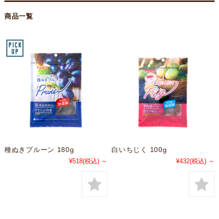
商品一覧
種ぬきプルーン 180g
白いちじく 100g
¥518
(税込)
～
¥432
(税込)
～