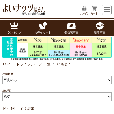
ログイン
カート
ランキング
お得なセット
個包装商品
新着商品
TOP
ドライフルーツ 一覧
いちじく
表示切替：
並び順：
1件中1件～1件を表示