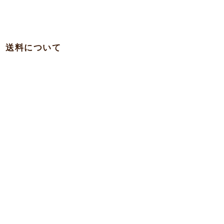
送料について
・関西 … 750円
・本州各県（東北を除く）/ 四国 / 九州 … 780円
・東北 … 980円
・北海道 … 1,500円
・沖縄 … 1,900円
※一部の離島への発送は実費を頂く場合がございますのでお問合
わせ下さい。
7,000
●商品代
円以上で
【送料無料】
本州・四国・九州への
12,000
●商品代
円以上で