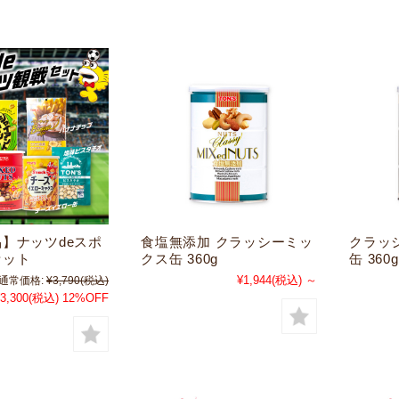
】ナッツdeスポ
食塩無添加 クラッシーミッ
クラッ
セット
クス缶 360g
缶 360g
¥1,944
(税込)
～
通常価格:
¥3,790
(税込)
3,300
(税込)
12%OFF