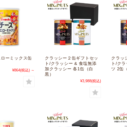
エローミックス缶
クラッシー２缶ギフトセッ
クラッ
ト/クラッシー & 食塩無添
ト/ク
加クラッシー 各1缶（白
ツ 2缶
¥864
(税込)
～
黒）
¥3,988
(税込)