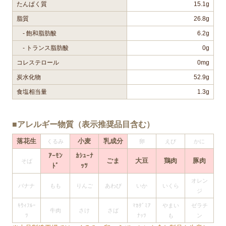
たんぱく質
15.1g
脂質
26.8g
- 飽和脂肪酸
6.2g
- トランス脂肪酸
0g
コレステロール
0mg
炭水化物
52.9g
食塩相当量
1.3g
■アレルギー物質（表示推奨品目含む）
落花生
小麦
乳成分
くるみ
卵
えび
かに
ｱｰﾓﾝ
ｶｼｭｰﾅ
ごま
大豆
鶏肉
豚肉
そば
ﾄﾞ
ｯﾂ
オレン
バナナ
もも
りんご
あわび
いか
いくら
ジ
ｷｳｨﾌﾙｰ
ﾏｶﾀﾞﾐｱ
やまい
ゼラチ
牛肉
さけ
さば
ﾂ
ﾅｯﾂ
も
ン