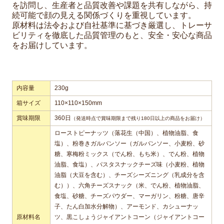
を訪問し、生産者と品質改善や課題を共有しながら、持
続可能で顔の見える関係づくりを重視しています。
原材料は法令および自社基準に基づき厳選し、トレーサ
ビリティを徹底した品質管理のもと、安全・安心な商品
をお届けしています。
内容量
230g
箱サイズ
110×110×150mm
賞味期限
360日
（発送時点で賞味期限まで残り180日以上の商品をお届け）
ローストピーナッツ（落花生（中国）、植物油脂、食
塩）、粉巻きガルバンソー（ガルバンソー、小麦粉、砂
糖、寒梅粉ミックス（でん粉、もち米）、でん粉、植物
油脂、食塩）、パスタスナックチーズ味（小麦粉、植物
油脂（大豆を含む）、チーズシーズニング（乳成分を含
む））、六角チーズスナック（米、でん粉、植物油脂、
食塩、砂糖、チーズパウダー、マーガリン、粉糖、唐辛
子、たん白加水分解物）、アーモンド、カシューナッ
原材料名
ツ、黒こしょうジャイアントコーン（ジャイアントコー