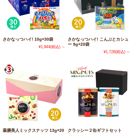
さかなっつハイ! 10g×30袋
さかなっつハイ! こんぶとカシュ
ー 9g×20袋
¥1,944
(税込)
～
¥1,728
(税込)
～
薬膳美人ミックスナッツ 13g×20
クラッシー２缶ギフトセット