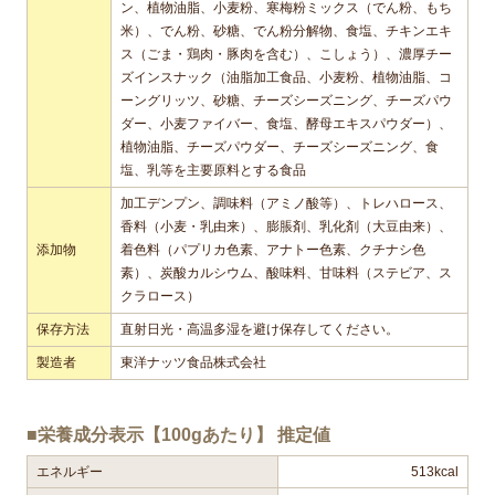
ン、植物油脂、小麦粉、寒梅粉ミックス（でん粉、もち
米）、でん粉、砂糖、でん粉分解物、食塩、チキンエキ
ス（ごま・鶏肉・豚肉を含む）、こしょう）、濃厚チー
ズインスナック（油脂加工食品、小麦粉、植物油脂、コ
ーングリッツ、砂糖、チーズシーズニング、チーズパウ
ダー、小麦ファイバー、食塩、酵母エキスパウダー）、
植物油脂、チーズパウダー、チーズシーズニング、食
塩、乳等を主要原料とする食品
加工デンプン、調味料（アミノ酸等）、トレハロース、
香料（小麦・乳由来）、膨脹剤、乳化剤（大豆由来）、
添加物
着色料（パプリカ色素、アナトー色素、クチナシ色
素）、炭酸カルシウム、酸味料、甘味料（ステビア、ス
クラロース）
保存方法
直射日光・高温多湿を避け保存してください。
製造者
東洋ナッツ食品株式会社
■栄養成分表示【100gあたり】 推定値
エネルギー
513kcal