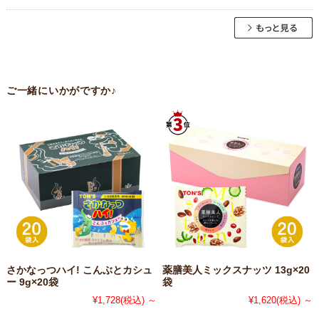
ご一緒にいかがですか♪
さかなっつハイ! こんぶとカシュ
薬膳美人ミックスナッツ 13g×20
ー 9g×20袋
袋
¥1,728
(税込)
～
¥1,620
(税込)
～