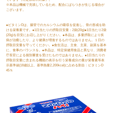
※本品は機械で充填しているため、配合にばらつきが生じる場合が
ございます。
●ビタミンDは、腸管でのカルシウムの吸収を促進し、骨の形成を助
ける栄養素です。●1日当たりの摂取目安量：2袋(20g)●1日当たり2袋
(20g)を目安にお召し上がりください。●本品は、多量摂取により疾
病が治癒したり、より健康が増進するものではありません。１日の
摂取目安量を守ってください。●食生活は、主食、主菜、副菜を基本
に、食事のバランスを。●本品は、特定保健用食品と異なり、消費者
庁長官による個別審査を受けたものではありません。●1日当たりの
摂取目安量に含まれる機能の表示を行う栄養成分の量が栄養素等表
示基準値(18歳以上、基準熱量2,200kcal)に占める割合：ビタミンD
45％