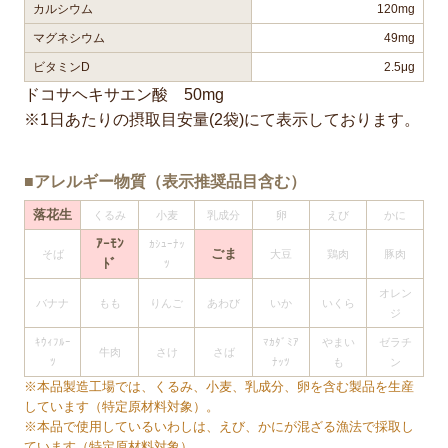
カルシウム
120mg
マグネシウム
49mg
ビタミンD
2.5μg
ドコサヘキサエン酸 50mg
※1日あたりの摂取目安量(2袋)にて表示しております。
■アレルギー物質（表示推奨品目含む）
落花生
くるみ
小麦
乳成分
卵
えび
かに
ｱｰﾓﾝ
ｶｼｭｰﾅｯ
ごま
そば
大豆
鶏肉
豚肉
ﾄﾞ
ﾂ
オレン
バナナ
もも
りんご
あわび
いか
いくら
ジ
ｷｳｨﾌﾙｰ
ﾏｶﾀﾞﾐｱ
やまい
ゼラチ
牛肉
さけ
さば
ﾂ
ﾅｯﾂ
も
ン
※本品製造工場では、くるみ、小麦、乳成分、卵を含む製品を生産
しています（特定原材料対象）。
※本品で使用しているいわしは、えび、かにが混ざる漁法で採取し
ています（特定原材料対象）。