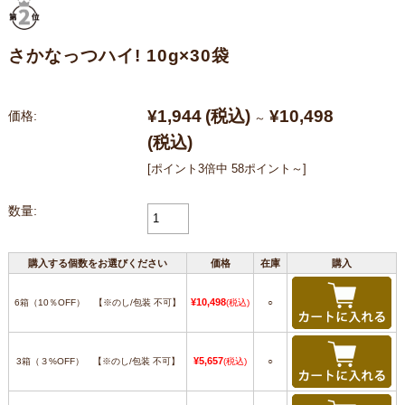
さかなっつハイ! 10g×30袋
¥1,944
(税込)
¥10,498
価格:
～
(税込)
[ポイント3倍中 58ポイント～]
数量:
購入する個数をお選びください
価格
在庫
購入
¥10,498
6箱（10％OFF） 【※のし/包装 不可】
(税込)
○
¥5,657
3箱（３%OFF） 【※のし/包装 不可】
(税込)
○