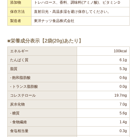
添加物
トレハロース、香料、調味料(アミノ酸)、ビタミンＤ
保存方法
直射日光・高温多湿を避け保存してください。
製造者
東洋ナッツ食品株式会社
■栄養成分表示【2袋(20g)あたり】
エネルギー
100kcal
たんぱく質
6.1g
脂質
5.3g
- 飽和脂肪酸
0.6g
- トランス脂肪酸
0.0g
コレステロール
19.7mg
炭水化物
7.0g
- 糖質
5.6g
- 食物繊維
1.4g
食塩相当量
0.3g