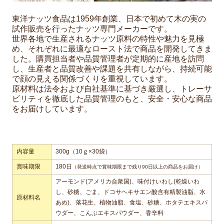
東洋ナッツ食品は1959年創業、日本で初めて木の実の
試作販売を行ったナッツ専門メーカーです。
世界各地で生産されるナッツ原料の特性や魅力を見極
め、それぞれに最適なロースト法で商品を開発してきま
した。購買担当者や品質管理者が定期的に産地を訪問
し、生産者と品質改善や課題を共有しながら、持続可能
で顔の見える関係づくりを重視しています。
原材料は法令および自社基準に基づき厳選し、トレーサ
ビリティを徹底した品質管理のもと、安全・安心な商品
をお届けしています。
内容量
300g（10ｇ×30袋）
賞味期限
180日
（発送時点で賞味期限まで残り90日以上の商品をお届け）
アーモンド(アメリカ合衆国)、味付けいわし(乾燥いわ
し、砂糖、ごま、ドコサヘキサエン酸含有精製油脂、水
原材料名
あめ)、落花生、植物油脂、食塩、砂糖、ホタテエキスパ
ウダー、こんぶエキスパウダー、香辛料