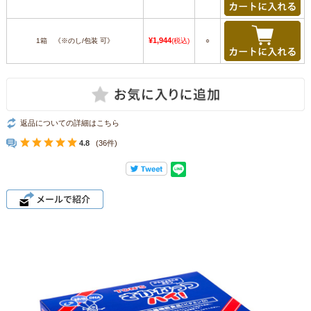
¥1,944
1箱 《※のし/包装 可》
(税込)
○
返品についての詳細はこちら
4.8
(36件)