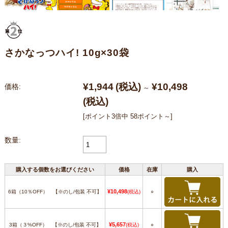
さかなっつハイ! 10g×30袋
¥1,944
(税込)
¥10,498
価格:
～
(税込)
[ポイント3倍中 58ポイント～]
数量:
購入する個数をお選びください
価格
在庫
購入
¥10,498
6箱（10％OFF） 【※のし/包装 不可】
(税込)
○
¥5,657
3箱（３%OFF） 【※のし/包装 不可】
(税込)
○