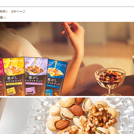
36件） 1/4ページ
後へ