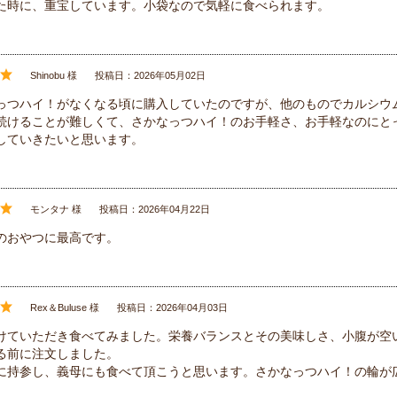
た時に、重宝しています。小袋なので気軽に食べられます。
Shinobu 様
投稿日：2026年05月02日
っつハイ！がなくなる頃に購入していたのですが、他のものでカルシウ
続けることが難しくて、さかなっつハイ！のお手軽さ、お手軽なのにと
していきたいと思います。
モンタナ 様
投稿日：2026年04月22日
のおやつに最高です。
Rex＆Buluse 様
投稿日：2026年04月03日
けていただき食べてみました。栄養バランスとその美味しさ、小腹が空
る前に注文しました。
に持参し、義母にも食べて頂こうと思います。さかなっつハイ！の輪が