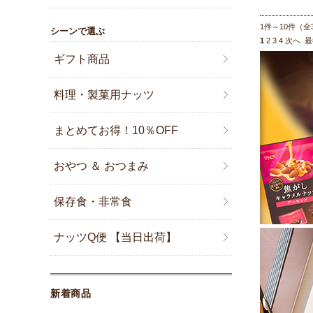
1件～10件（全
シーンで選ぶ
1
2
3
4
次へ
最
ギフト商品
料理・製菓用ナッツ
まとめてお得！10％OFF
おやつ ＆ おつまみ
保存食・非常食
ナッツQ便 【当日出荷】
新着商品