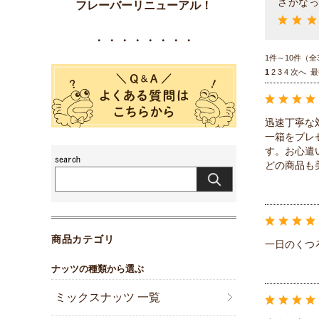
さかなっつ
フレーバーリニューアル！
・・・・・・・・
1件～10件（全
1
2
3
4
次へ
最
迅速丁寧な
一箱をプレ
す。お心遣
どの商品も
商品カテゴリ
一日のくつ
ナッツの種類から選ぶ
ミックスナッツ 一覧