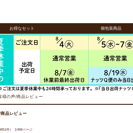
お得なセット
個包装商品
客様の声/商品レビュー
/商品レビュー
851件） 1/486ページ