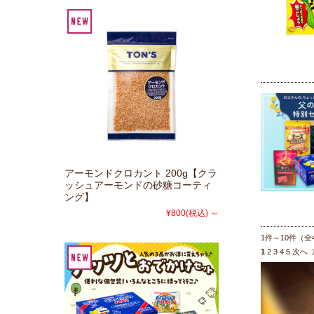
アーモンドクロカント 200g【クラ
ッシュアーモンドの砂糖コーティ
ング】
¥800
(税込)
～
1件～10件（全4
1
2
3
4
5
次へ