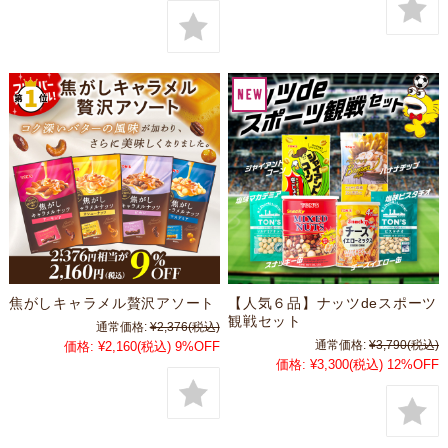
焦がしキャラメル贅沢アソート
【人気６品】ナッツdeスポーツ
観戦セット
通常価格:
¥2,376
(税込)
通常価格:
¥3,790
(税込)
価格:
¥2,160
(税込)
9%OFF
価格:
¥3,300
(税込)
12%OFF