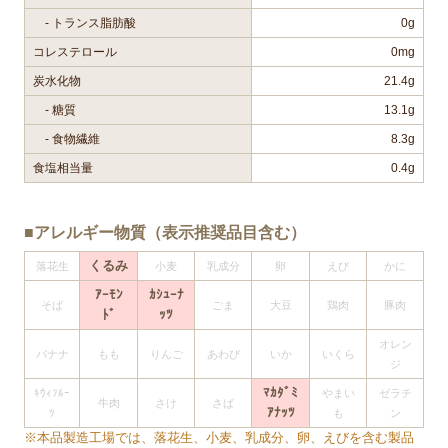
- トランス脂肪酸
0g
コレステロール
0mg
炭水化物
21.4g
- 糖質
13.1g
- 食物繊維
8.3g
食塩相当量
0.4g
■アレルギー物質（表示推奨品目含む）
くるみ
落花生
小麦
乳成分
卵
えび
かに
ｱｰﾓﾝ
ｶｼｭｰﾅ
そば
ごま
大豆
鶏肉
豚肉
ﾄﾞ
ｯﾂ
オレン
バナナ
もも
りんご
あわび
いか
いくら
ジ
ﾏｶﾀﾞﾐ
ｷｳｨﾌﾙｰ
やまい
ゼラチ
牛肉
さけ
さば
ｱﾅｯﾂ
ﾂ
も
ン
※本品製造工場では、落花生、小麦、乳成分、卵、えびを含む製品