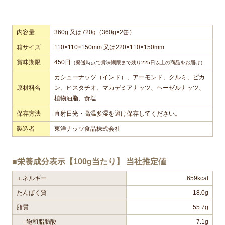
内容量
360g 又は720g（360g×2缶）
箱サイズ
110×110×150mm 又は220×110×150mm
賞味期限
450日
（発送時点で賞味期限まで残り225日以上の商品をお届け）
カシューナッツ（インド）、アーモンド、クルミ、ピカ
原材料名
ン、ピスタチオ、マカデミアナッツ、ヘーゼルナッツ、
植物油脂、食塩
保存方法
直射日光・高温多湿を避け保存してください。
製造者
東洋ナッツ食品株式会社
■栄養成分表示【100g当たり】 当社推定値
エネルギー
659kcal
たんぱく質
18.0g
脂質
55.7g
- 飽和脂肪酸
7.1g