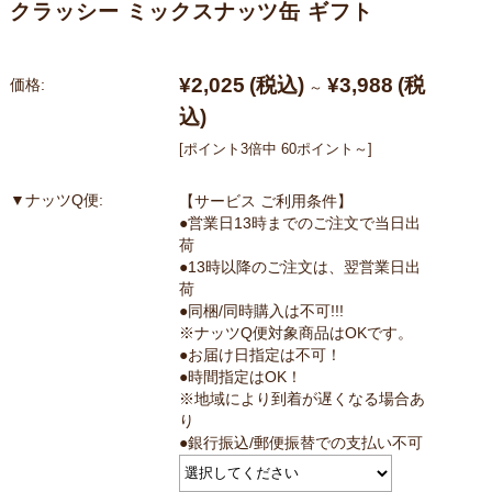
クラッシー ミックスナッツ缶 ギフト
¥2,025
(税込)
¥3,988
(税
価格:
～
込)
[ポイント3倍中 60ポイント～]
▼ナッツQ便:
【サービス ご利用条件】
●営業日13時までのご注文で当日出
荷
●13時以降のご注文は、翌営業日出
荷
●同梱/同時購入は不可!!!
※ナッツQ便対象商品はOKです。
●お届け日指定は不可！
●時間指定はOK！
※地域により到着が遅くなる場合あ
り
●銀行振込/郵便振替での支払い不可