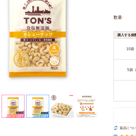
数量:
購入する個
10袋
5袋
返品につ