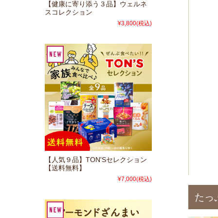
【健康に寄り添う３品】ウェルネ
スコレクション
¥3,800
(税込)
【人気９品】TON'Sセレクション
【送料無料】
¥7,000
(税込)
たっ