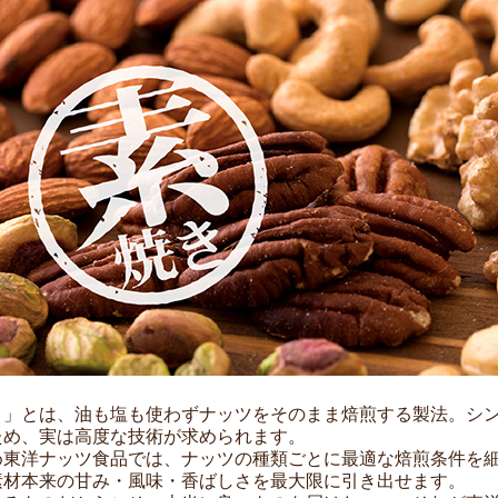
き」とは、油も塩も使わずナッツをそのまま焙煎する製法。シ
ため、実は高度な技術が求められます。
め東洋ナッツ食品では、ナッツの種類ごとに最適な焙煎条件を
素材本来の甘み・風味・香ばしさを最大限に引き出せます。