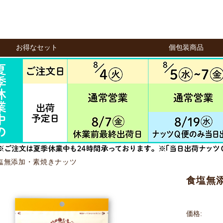
お得なセット
個包装商品
塩無添加・素焼きナッツ
食塩無添
価格: