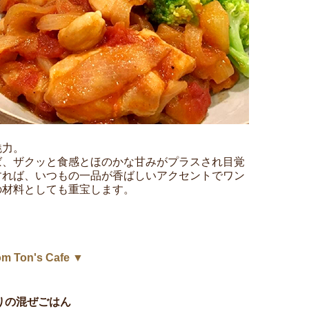
魅力。
ば、ザクッと食感とほのかな甘みがプラスされ目覚
すれば、いつもの一品が香ばしいアクセントでワン
の材料としても重宝します。
on's Cafe ▼
りの混ぜごはん