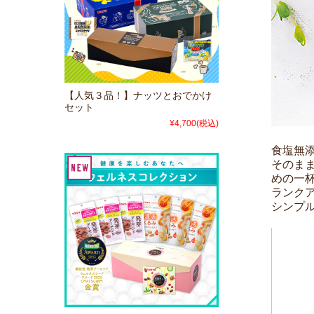
【人気３品！】ナッツとおでかけ
セット
¥4,700
(税込)
食塩無
そのま
めの一
ランク
シンプ