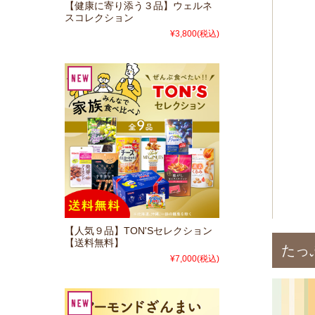
【健康に寄り添う３品】ウェルネ
スコレクション
¥3,800
(税込)
【人気９品】TON'Sセレクション
【送料無料】
たっ
¥7,000
(税込)