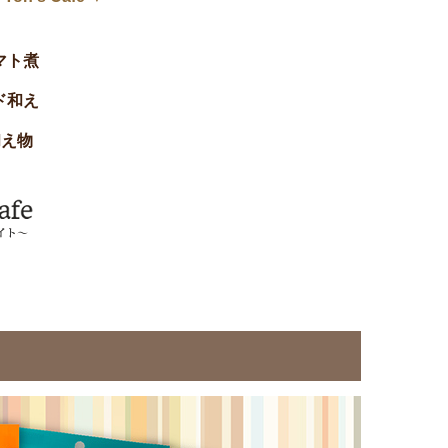
マト煮
ド和え
和え物