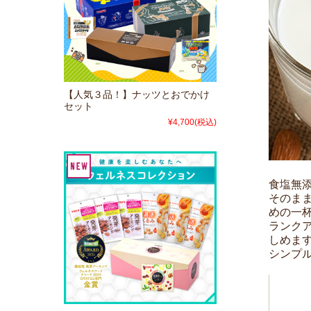
【人気３品！】ナッツとおでかけ
セット
¥4,700
(税込)
食塩無
そのま
めの一
ランク
しめま
シンプ