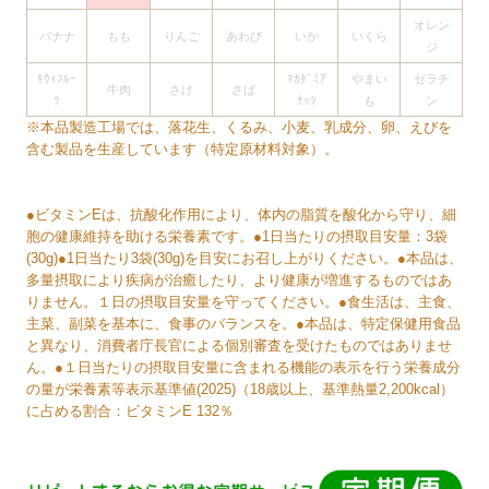
オレン
バナナ
もも
りんご
あわび
いか
いくら
ジ
ｷｳｨﾌﾙｰ
ﾏｶﾀﾞﾐｱ
やまい
ゼラチ
牛肉
さけ
さば
ﾂ
ﾅｯﾂ
も
ン
※本品製造工場では、落花生、くるみ、小麦、乳成分、卵、えびを
含む製品を生産しています（特定原材料対象）。
●ビタミンEは、抗酸化作用により、体内の脂質を酸化から守り、細
胞の健康維持を助ける栄養素です。●1日当たりの摂取目安量：3袋
(30g)●1日当たり3袋(30g)を目安にお召し上がりください。●本品は、
多量摂取により疾病が治癒したり、より健康が増進するものではあ
りません。１日の摂取目安量を守ってください。●食生活は、主食、
主菜、副菜を基本に、食事のバランスを。●本品は、特定保健用食品
と異なり、消費者庁長官による個別審査を受けたものではありませ
ん。●１日当たりの摂取目安量に含まれる機能の表示を行う栄養成分
の量が栄養素等表示基準値(2025)（18歳以上、基準熱量2,200kcal）
に占める割合：ビタミンE 132％