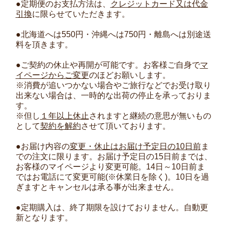
●定期便のお支払方法は、
クレジットカード又は代金
引換
に限らせていただきます。
●北海道へは550円・沖縄へは750円・離島へは別途送
料を頂きます。
●ご契約の休止や再開が可能です。お客様ご自身で
マ
イページからご変更
のほどお願いします。
※消費が追いつかない場合やご旅行などでお受け取り
出来ない場合は、一時的な出荷の停止を承っておりま
す。
※但し
１年以上休止
されますと継続の意思が無いもの
として
契約を解約
させて頂いております。
●お届け内容の
変更・休止はお届け予定日の10日前
ま
での注文に限ります。お届け予定日の15日前までは、
お客様のマイページより変更可能。14日～10日前ま
ではお電話にて変更可能(※休業日を除く)。10日を過
ぎますとキャンセルは承る事が出来ません。
●定期購入は、終了期限を設けておりません。自動更
新となります。