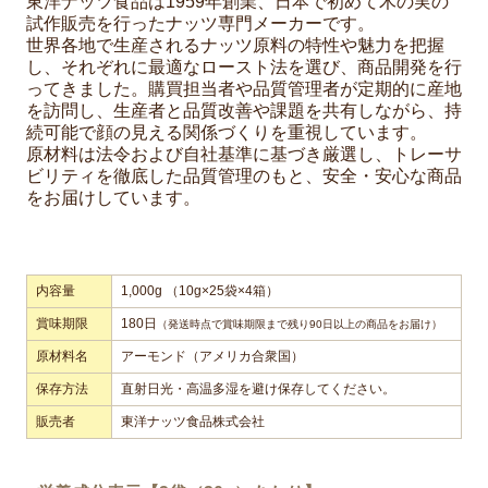
東洋ナッツ食品は1959年創業、日本で初めて木の実の
試作販売を行ったナッツ専門メーカーです。
世界各地で生産されるナッツ原料の特性や魅力を把握
し、それぞれに最適なロースト法を選び、商品開発を行
ってきました。購買担当者や品質管理者が定期的に産地
を訪問し、生産者と品質改善や課題を共有しながら、持
続可能で顔の見える関係づくりを重視しています。
原材料は法令および自社基準に基づき厳選し、トレーサ
ビリティを徹底した品質管理のもと、安全・安心な商品
をお届けしています。
内容量
1,000g （10g×25袋×4箱）
賞味期限
180日
（発送時点で賞味期限まで残り90日以上の商品をお届け）
原材料名
アーモンド（アメリカ合衆国）
保存方法
直射日光・高温多湿を避け保存してください。
販売者
東洋ナッツ食品株式会社