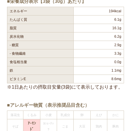
■栄養成分表示【3袋（30g）あたり】
エネルギー
194kcal
たんぱく質
6.1g
脂質
16.1g
炭水化物
6.2g
- 糖質
2.9g
- 食物繊維
3.3g
食塩相当量
0.0g
鉄
1.1mg
ビタミンE
8.6mg
※1日あたりの摂取目安量(3袋)にて表示しております。
■アレルギー物質（表示推奨品目含む）
落花生
くるみ
小麦
乳成分
卵
えび
かに
ｱｰﾓﾝ
ｶｼｭｰﾅｯ
そば
ごま
大豆
鶏肉
豚肉
ﾄﾞ
ﾂ