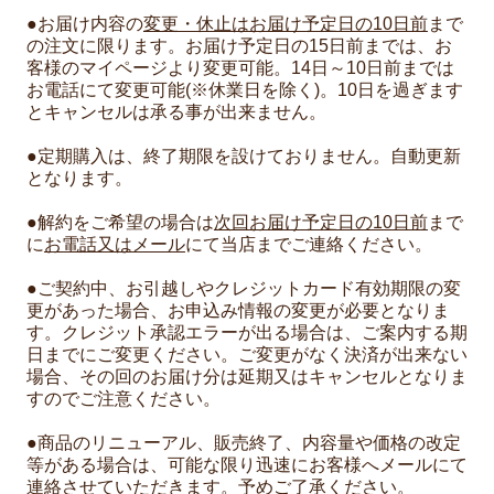
●お届け内容の
変更・休止はお届け予定日の10日前
まで
の注文に限ります。お届け予定日の15日前までは、お
客様のマイページより変更可能。14日～10日前までは
お電話にて変更可能(※休業日を除く)。10日を過ぎます
とキャンセルは承る事が出来ません。
●定期購入は、終了期限を設けておりません。自動更新
となります。
●解約をご希望の場合は
次回お届け予定日の10日前
まで
に
お電話又はメール
にて当店までご連絡ください。
●ご契約中、お引越しやクレジットカード有効期限の変
更があった場合、お申込み情報の変更が必要となりま
す。クレジット承認エラーが出る場合は、ご案内する期
日までにご変更ください。ご変更がなく決済が出来ない
場合、その回のお届け分は延期又はキャンセルとなりま
すのでご注意ください。
●商品のリニューアル、販売終了、内容量や価格の改定
等がある場合は、可能な限り迅速にお客様へメールにて
連絡させていただきます。予めご了承ください。