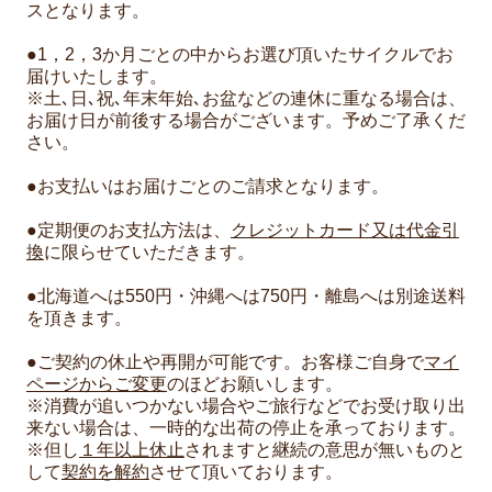
スとなります。
●1，2，3か月ごとの中からお選び頂いたサイクルでお
届けいたします。
※土､日､祝､年末年始､お盆などの連休に重なる場合は、
お届け日が前後する場合がございます。予めご了承くだ
さい。
●お支払いはお届けごとのご請求となります。
●定期便のお支払方法は、
クレジットカード又は代金引
換
に限らせていただきます。
●北海道へは550円・沖縄へは750円・離島へは別途送料
を頂きます。
●ご契約の休止や再開が可能です。お客様ご自身で
マイ
ページからご変更
のほどお願いします。
※消費が追いつかない場合やご旅行などでお受け取り出
来ない場合は、一時的な出荷の停止を承っております。
※但し
１年以上休止
されますと継続の意思が無いものと
して
契約を解約
させて頂いております。