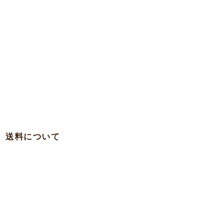
送料について
・関西 … 750円
・本州各県（東北を除く）/ 四国 / 九州 … 780円
・東北 … 980円
・北海道 … 1,500円
・沖縄 … 1,900円