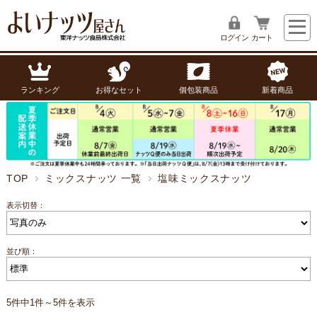
ログイン
カート
ランキング
お得なセット
個包装商品
新着商品
TOP
ミックスナッツ 一覧
塩味ミックスナッツ
表示切替：
並び順：
5件中1件～5件を表示