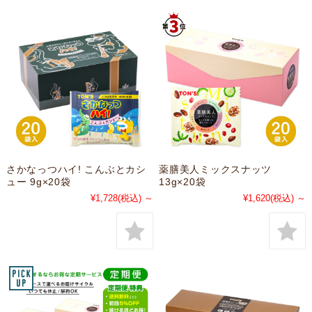
さかなっつハイ! こんぶとカシ
薬膳美人ミックスナッツ
ュー 9g×20袋
13g×20袋
¥1,728
(税込)
～
¥1,620
(税込)
～