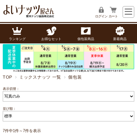
ログイン
カート
ランキング
お得なセット
個包装商品
新着商品
TOP
ミックスナッツ 一覧
個包装
表示切替：
並び順：
7件中1件～7件を表示