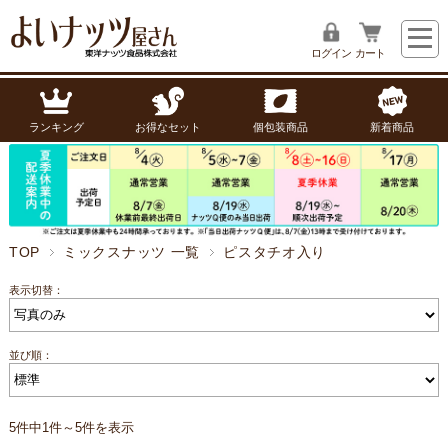
ログイン
カート
ランキング
お得なセット
個包装商品
新着商品
TOP
ミックスナッツ 一覧
ピスタチオ入り
表示切替：
並び順：
5件中1件～5件を表示