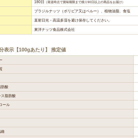
180日
（発送時点で賞味期限まで残り90日以上の商品をお届け）
ブラジルナッツ（ボリビア又はペルー）、植物油脂、食塩
直射日光・高温多湿を避け保存してください。
東洋ナッツ食品株式会社
分表示【100gあたり】 推定値
ー
質
脂肪酸
ンス脂肪酸
ロール
繊維