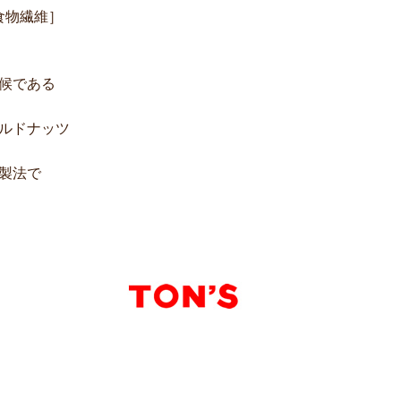
食物繊維］
候である
ルドナッツ
製法で