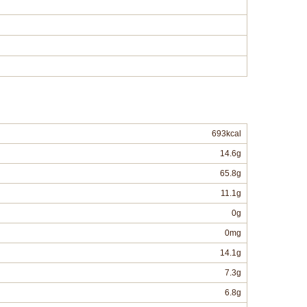
693kcal
14.6g
65.8g
11.1g
0g
0mg
14.1g
7.3g
6.8g