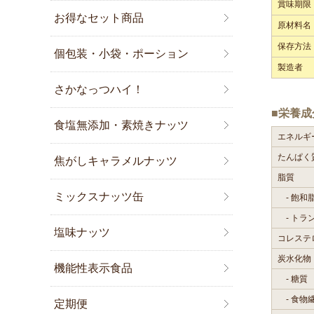
賞味期限
お得なセット商品
原材料名
保存方法
個包装・小袋・ポーション
製造者
さかなっつハイ！
■栄養成
食塩無添加・素焼きナッツ
エネルギ
たんぱく
焦がしキャラメルナッツ
脂質
ミックスナッツ缶
- 飽和
- トラ
塩味ナッツ
コレステ
炭水化物
機能性表示食品
- 糖質
- 食物
定期便