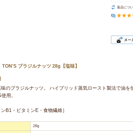
返品につ
 TON'S ブラジルナッツ 28g【塩味】
明
塩味のブラジルナッツ。 ハイブリッド蒸気ロースト製法で油を
OS使用。
ンB1・ビタミンE・食物繊維］
28g