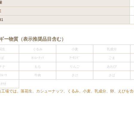
量
E
B1
ルギー物質（表示推奨品目含む）
花生
くるみ
小麦
乳成分
そば
ｶｼｭｰﾅｯﾂ
ｱｰﾓﾝﾄﾞ
ごま
ナナ
もも
りんご
あわび
ﾌﾙｰﾂ
牛肉
さけ
さば
ｽﾀﾁｵ
造工場では、落花生、カシューナッツ、くるみ、小麦、乳成分、卵、えびを含