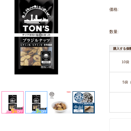
価格:
数量:
購入する個
10袋
5袋