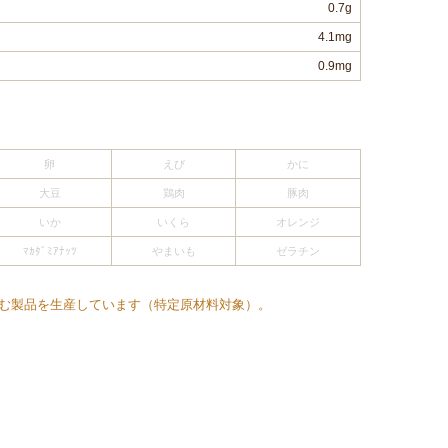
0.7g
4.1mg
0.9mg
卵
えび
かに
大豆
鶏肉
豚肉
いか
いくら
オレンジ
ﾏｶﾀﾞﾐｱﾅｯﾂ
やまいも
ゼラチン
む製品を生産しています（特定原材料対象）。