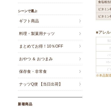
食塩相当
ビタミン
シーンで選ぶ
ビタミン
ギフト商品
■アレ
料理・製菓用ナッツ
落
まとめてお得！10％OFF
バ
おやつ ＆ おつまみ
ｷｳｨ
ﾋﾟ
保存食・非常食
※本品製
ナッツQ便 【当日出荷】
新着商品