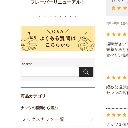
TON'S
フレーバーリニューアル！
・・・・・・・・
1件～8件（全8
塩味がきい
栄養があり
食べたい気
絶妙な塩加
セレンの含
商品カテゴリ
ナッツの種類から選ぶ
ミックスナッツ 一覧
ナッツ１個