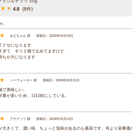
 ブラジルナッツ 50g
4.6
(8件)
件）
みどちゃん 様
投稿日：2026年04月15日
てクセになります
すぎて ギリ２個で止めてますけど
持ちが大になります
シーウォーカー 様
投稿日：2026年03月11日
減で美味しい。
有量が多いため、1日2粒にしている。
アケナッツ 様
投稿日：2026年02月21日
が大きくて、濃い味、ちょっと塩味があるのも最高です。何より栄養価