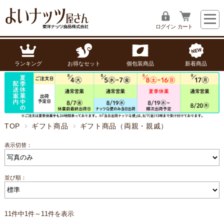
ログイン
カート
ランキング
お得なセット
個包装商品
新着商品
TOP
ギフト商品
ギフト商品（両親・親戚）
表示切替：
並び順：
11件中1件～11件を表示