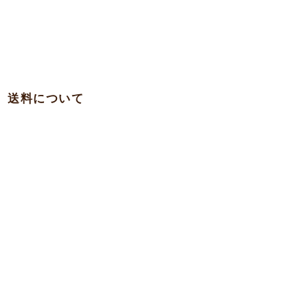
送料について
・関西 … 750円
・本州各県（東北を除く）/ 四国 / 九州 … 780円
・東北 … 980円
・北海道 … 1,500円
・沖縄 … 1,900円
※一部の離島への発送は実費を頂く場合がございますのでお問合
わせ下さい。
7,000
●商品代
円以上で