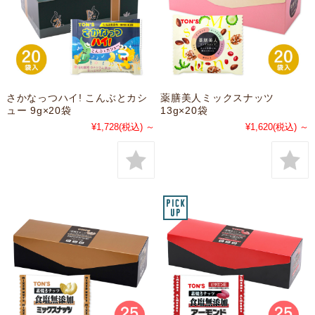
さかなっつハイ! こんぶとカシ
薬膳美人ミックスナッツ
ュー 9g×20袋
13g×20袋
¥1,728
(税込)
～
¥1,620
(税込)
～