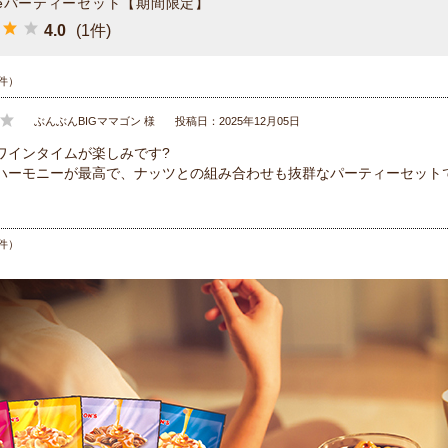
eパーティーセット【期間限定】
4.0
(1件)
件）
ぶんぶんBIGママゴン 様
投稿日：2025年12月05日
ワインタイムが楽しみです?
ハーモニーが最高で、ナッツとの組み合わせも抜群なパーティーセット
件）