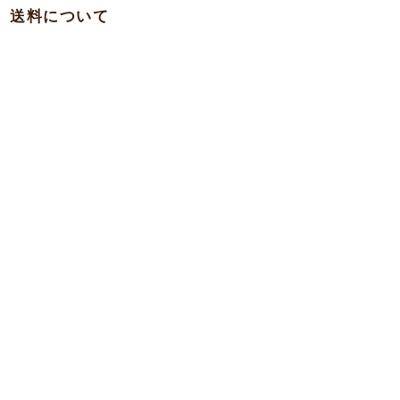
送料について
・関西 … 750円
・本州各県（東北を除く）/ 四国 / 九州 … 780円
・東北 … 980円
・北海道 … 1,500円
・沖縄 … 1,900円
※一部の離島への発送は実費を頂く場合がございますのでお問合
わせ下さい。
7,000
●商品代
円以上で
【送料無料】
本州・四国・九州への
12,000
●商品代
円以上で
【送料無料】
北海道・沖縄への
詳しくはこちら