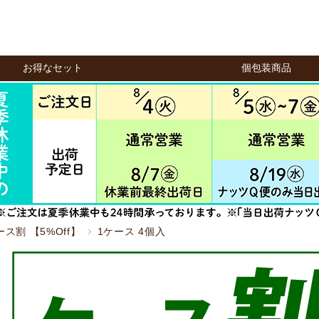
お得なセット
個包装商品
ース割 【5%Off】
1ケース 4個入