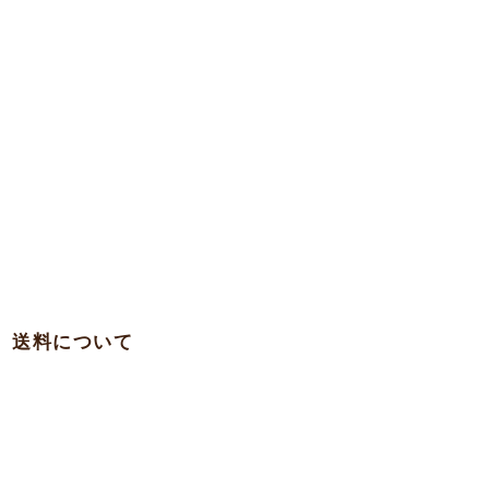
送料について
・関西 … 750円
・本州各県（東北を除く）/ 四国 / 九州 … 780円
・東北 … 980円
・北海道 … 1,500円