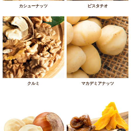
カシューナッツ
ピスタチオ
クルミ
マカデミアナッツ