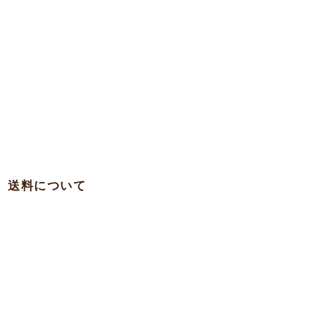
送料について
・関西 … 750円
・本州各県（東北を除く）/ 四国 / 九州 … 780円
・東北 … 980円
・北海道 … 1,500円
・沖縄 … 1,900円