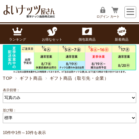
ログイン
カート
ランキング
お得なセット
個包装商品
新着商品
TOP
ギフト商品
ギフト商品（取引先・企業）
表示切替：
並び順：
10件中1件～10件を表示