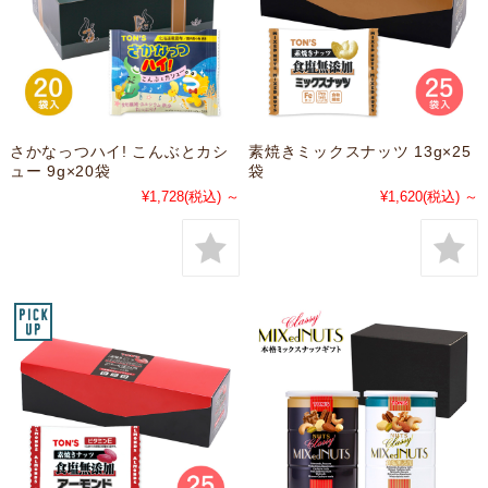
さかなっつハイ! こんぶとカシ
素焼きミックスナッツ 13g×25
ュー 9g×20袋
袋
¥1,728
(税込)
～
¥1,620
(税込)
～