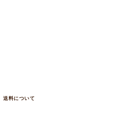
送料について
・関西 … 750円
・本州各県（東北を除く）/ 四国 / 九州 … 780円
・東北 … 980円