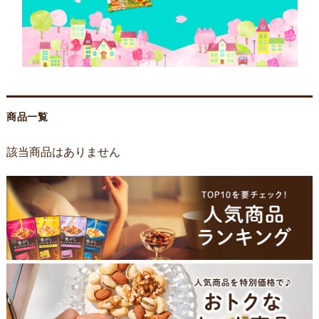
商品一覧
該当商品はありません