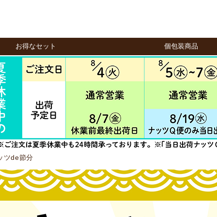
お得なセット
個包装商品
ッツde節分