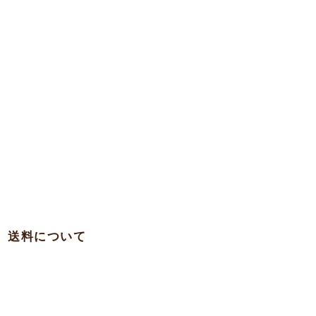
送料について
・関西 … 750円
・本州各県（東北を除く）/ 四国 / 九州 … 780円
・東北 … 980円