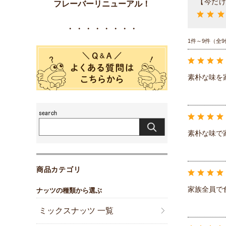
【今だけ
フレーバーリニューアル！
・・・・・・・・
1件～9件（全9
素朴な味を
素朴な味で
商品カテゴリ
家族全員で
ナッツの種類から選ぶ
ミックスナッツ 一覧