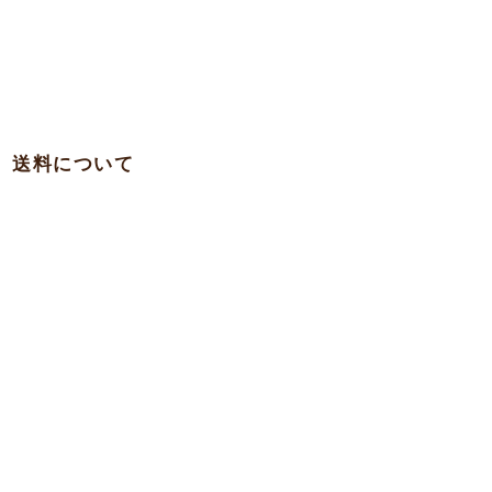
送料について
・関西 … 750円
・本州各県（東北を除く）/ 四国 / 九州 … 780円
・東北 … 980円
・北海道 … 1,500円
・沖縄 … 1,900円
※一部の離島への発送は実費を頂く場合がございますのでお問合
わせ下さい。
7,000
●商品代
円以上で